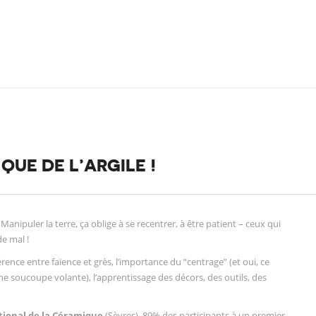
QUE DE L’ARGILE !
Manipuler la terre, ça oblige à se recentrer, à être patient – ceux qui
de mal !
érence entre faïence et grès, l’importance du “centrage” (et oui, ce
une soucoupe volante), l’apprentissage des décors, des outils, des
ional de la Céramique
(Sèvres), 89% des participants à un premier