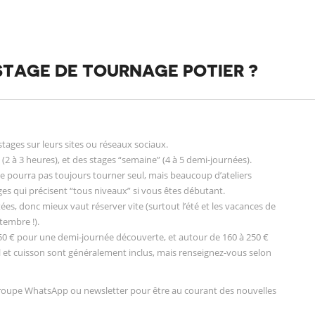
STAGE DE TOURNAGE POTIER ?
 stages sur leurs sites ou réseaux sociaux.
(2 à 3 heures), et des stages “semaine” (4 à 5 demi-journées).
ne pourra pas toujours tourner seul, mais beaucoup d’ateliers
ages qui précisent “tous niveaux” si vous êtes débutant.
tées, donc mieux vaut réserver vite (surtout l’été et les vacances de
tembre !).
0 € pour une demi-journée découverte, et autour de 160 à 250 €
 et cuisson sont généralement inclus, mais renseignez-vous selon
n groupe WhatsApp ou newsletter pour être au courant des nouvelles