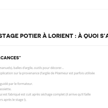
TAGE POTIER À LORIENT : À QUOI S
ACANCES”
manuels), balles d’argile, outils pour décorer…
plication sur la provenance (l’argile de Plœmeur est parfois utilisée
guidé par le formateur.
assiette.
ui est fabriqué est cuit après séchage complet (il arrive qu’il faille
 après le stage !).