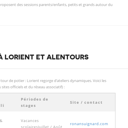
proposent des sessions parents/enfants, petits et grands autour du
 À LORIENT ET ALENTOURS
our de potier : Lorient regorge d’ateliers dynamiques. Voici les
sites officiels et du réseau associatif) :
Périodes de
Site / contact
li
stages
 &
Vacances
ronansuignard.com
scolairesJuillet / Août