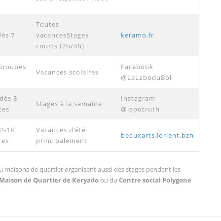
Toutes
dès 7
vacancesStages
keramo.fr
courts (2h/4h)
Groupes
Facebook
Vacances scolaires
@LeLaboduBol
dès 8
Instagram
Stages à la semaine
tes
@lapotruth
12-18
Vacances d’été
beauxarts.lorient.bzh
tes
principalement
 ou maisons de quartier organisent aussi des stages pendant les
Maison de Quartier de Keryado
ou du
Centre social Polygone