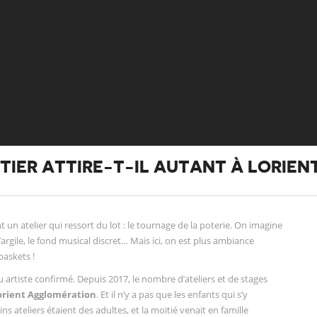
IER ATTIRE-T-IL AUTANT À LORIENT
nt un atelier qui ressort du lot : le tournage de la poterie. On imagine
argile, le fond musical discret… Mais ici, on est plus ambiance
baskets !
ou artiste confirmé. Depuis 2017, le nombre d’ateliers et de stages
orient Agglomération
. Et il n’y a pas que les enfants qui s’y
s ateliers étaient des adultes, et la moitié venait en famille