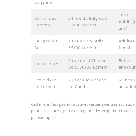
Suignard
Tout
Céramique
24 rue de Belgique,
public (
Keramo
56100 Lorient
ans)
Le Labo du
9 rue du Couëdic,
Adultes
Bol
56100 Lorient
familles
9 rue de la Ville-en-
Enfants 
La Pot’Ruth
Bois, 56100 Lorient
ansAdul
École d’Art
26 avenue Général
Jeunes 
de Lorient
de Gaulle
ansadul
Cette liste n’est pas exhaustive : certains centres sociaux
petites vacances (pensez à regarder les programmes de la
par exemple).