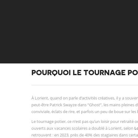
POURQUOI LE TOURNAGE POT
À Lorient, quand on parle d’activités créatives, il y a souve
peut-être Patrick Swayze dans “Ghost”, les mains pleines d’
conviviale, éclats de rire, et parfois un peu de boue sur les 
Le tournage potier, ce n’est pas qu’un loisir pour retraité 
ouverts aux vacances scolaires a doublé à Lorient, selon
L
retrouvent : en 2023, près de 40% des stagiaires dans certain