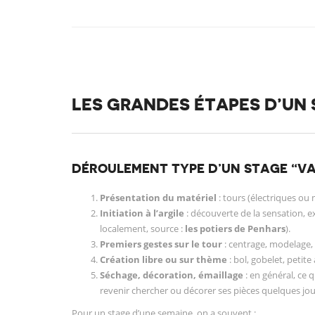
LES GRANDES ÉTAPES D’UN S
DÉROULEMENT TYPE D’UN STAGE “V
Présentation du matériel
: tours (électriques ou 
Initiation à l’argile
: découverte de la sensation, ex
localement, source :
les potiers de Penhars
).
Premiers gestes sur le tour
: centrage, modelage, 
Création libre ou sur thème
: bol, gobelet, petite 
Séchage, décoration, émaillage
: en général, ce q
revenir chercher ou décorer ses pièces quelques jours
Pour un stage d’une semaine, on a souvent :