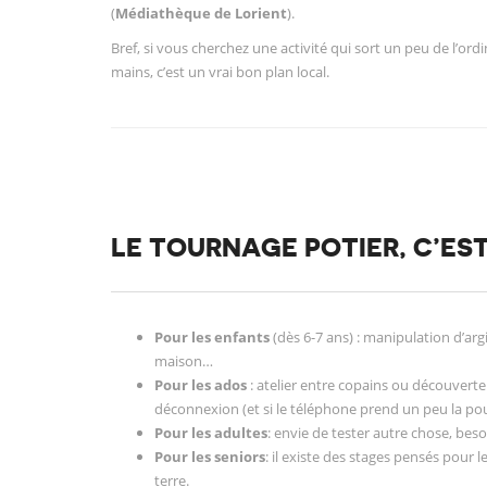
(
Médiathèque de Lorient
).
Bref, si vous cherchez une activité qui sort un peu de l’ord
mains, c’est un vrai bon plan local.
LE TOURNAGE POTIER, C’EST
Pour les enfants
(dès 6-7 ans) : manipulation d’arg
maison…
Pour les ados
: atelier entre copains ou découvert
déconnexion (et si le téléphone prend un peu la pou
Pour les adultes
: envie de tester autre chose, bes
Pour les seniors
: il existe des stages pensés pour l
terre.