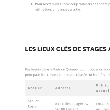
Pour les familles
: beaucoup d’ateliers de Lorient 
même tour, ambiance garantie.
LES LIEUX CLÉS DE STAGES
Pas besoin d’aller à Paris ou Quimper pour trouver un bon t
principaux lieux (liste à jour en 2024, basée sur les infos des 
Public
Atelier
Adresse
accueil
Atelier
8 rue des Fougères,
Enfants
Ronan
56100 Lorient
Adultes