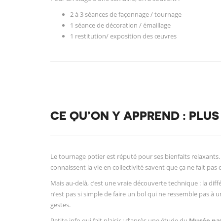
2 à 3 séances de façonnage / tournage
1 séance de décoration / émaillage
1 restitution/ exposition des œuvres
CE QU’ON Y APPREND : PLUS 
Le tournage potier est réputé pour ses bienfaits relaxants. 
connaissent la vie en collectivité savent que ça ne fait pas 
Mais au-delà, c’est une vraie découverte technique : la diff
n’est pas si simple de faire un bol qui ne ressemble pas à 
gestes.
Petite info qui fait plaisir : d’après une étude du
Musée nat