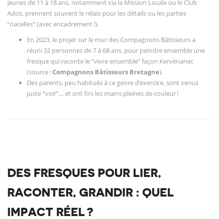
jeunes de 11 à 18 ans, notamment via la Mission Locale ou le Club
Ados, prennent souvent le relais pour les détails ou les parties
“nacelles” (avec encadrement !).
En 2023, le projet sur le mur des Compagnons Bâtisseurs a
réuni 32 personnes de 7 à 68 ans, pour peindre ensemble une
fresque qui raconte le “vivre ensemble” façon Kervénanec
(source :
Compagnons Bâtisseurs Bretagne
).
Des parents, peu habitués à ce genre d’exercice, sont venus
juste “voir”… et ont fini les mains pleines de couleur !
DES FRESQUES POUR LIER,
RACONTER, GRANDIR : QUEL
IMPACT RÉEL ?