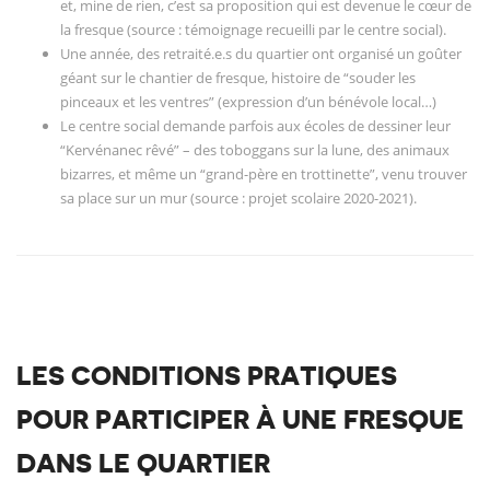
et, mine de rien, c’est sa proposition qui est devenue le cœur de
la fresque (source : témoignage recueilli par le centre social).
Une année, des retraité.e.s du quartier ont organisé un goûter
géant sur le chantier de fresque, histoire de “souder les
pinceaux et les ventres” (expression d’un bénévole local…)
Le centre social demande parfois aux écoles de dessiner leur
“Kervénanec rêvé” – des toboggans sur la lune, des animaux
bizarres, et même un “grand-père en trottinette”, venu trouver
sa place sur un mur (source : projet scolaire 2020-2021).
LES CONDITIONS PRATIQUES
POUR PARTICIPER À UNE FRESQUE
DANS LE QUARTIER