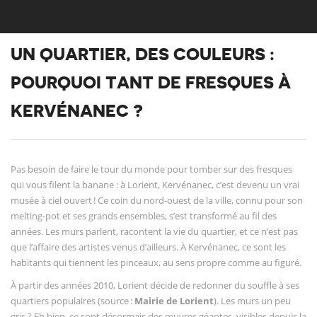
UN QUARTIER, DES COULEURS :
POURQUOI TANT DE FRESQUES À
KERVÉNANEC ?
Pas besoin de faire le tour du monde pour tomber sur des fresques
qui vous filent la banane : à Lorient, Kervénanec, c’est devenu un vrai
musée à ciel ouvert ! Ce coin du nord-ouest de la ville, connu pour son
melting-pot et ses grands ensembles, s’est transformé au fil des
années. Les murs parlent, racontent la vie du quartier, et ce n’est pas
que l’affaire des artistes venus d’ailleurs. À Kervénanec, ce sont les
habitants qui tiennent les pinceaux, au sens propre comme au figuré.
À partir des années 2010, Lorient décide de redonner du souffle à ses
quartiers populaires (source :
Mairie de Lorient
). Les murs un peu
gris ? Eh bien, ce sont désormais des œuvres géantes, visibles depuis la