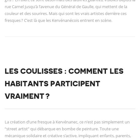
rue Carnel jusqu’à l’avenue du Général de Gaulle, qui mettent de la
couleur et des sourires. Mais qui sont les vrais artistes derrière ces
fresques ? C’est là que les Kervénanécois entrent en scène.
LES COULISSES : COMMENT LES
HABITANTS PARTICIPENT
VRAIMENT ?
La création d’une fresque à Kervénanec, ce n’est pas simplement un
“street artist” qui débarque en bombe de peinture. Toute une
mécanique solidaire et créative s’active, impliquant enfants, parents,