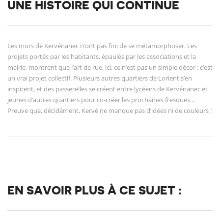
UNE HISTOIRE QUI CONTINUE
Les murs de Kervénanec n’ont pas fini de se métamorphoser. Les
projets portés par les habitants, épaulés par les associations et la
mairie, montrent que l’art de rue, ici, ce n’est pas un simple décor : c’est
un vrai projet collectif. Plusieurs autres quartiers de Lorient s’en
inspirent, et des passerelles se créent entre lycéens de Kervénanec et
jeunes d’autres quartiers pour co-créer les prochaines fresques…
Preuve que, décidément, Kervé ne manque pas d’idées ni de couleurs !
EN SAVOIR PLUS À CE SUJET :