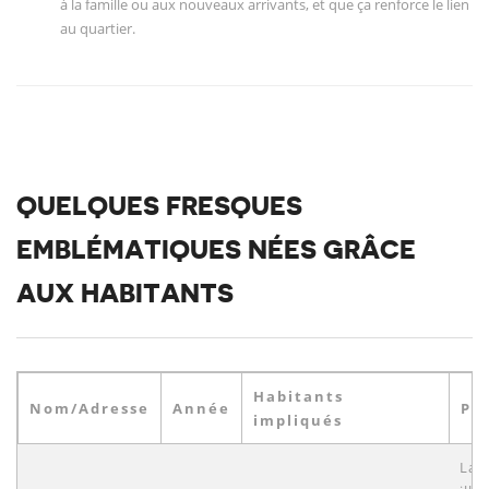
à la famille ou aux nouveaux arrivants, et que ça renforce le lien
au quartier.
QUELQUES FRESQUES
EMBLÉMATIQUES NÉES GRÂCE
AUX HABITANTS
Habitants
Nom/Adresse
Année
Par
impliqués
La 