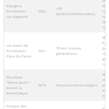
illu
Voyage à
dép
+50
Kervénanec -
2022
ret
(enfants/familles/ados)
rue Gagarine
sou
fami
mig
Mai
hab
Les mains de
70 env. (toutes
poc
Kervénanec -
2021
générations)
cen
Place du Parvis
gra
coll
Mos
Mosaïque
com
“Notre jardin” -
2019
Parents/enfants/usagers
pet
devant la
sign
bibliothèque
hab
Fresque des
Exp