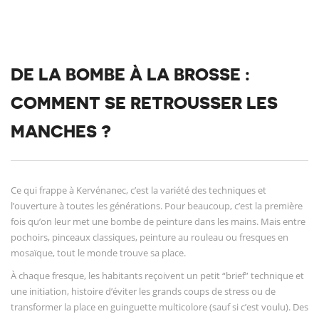
DE LA BOMBE À LA BROSSE :
COMMENT SE RETROUSSER LES
MANCHES ?
Ce qui frappe à Kervénanec, c’est la variété des techniques et
l’ouverture à toutes les générations. Pour beaucoup, c’est la première
fois qu’on leur met une bombe de peinture dans les mains. Mais entre
pochoirs, pinceaux classiques, peinture au rouleau ou fresques en
mosaïque, tout le monde trouve sa place.
À chaque fresque, les habitants reçoivent un petit “brief” technique et
une initiation, histoire d’éviter les grands coups de stress ou de
transformer la place en guinguette multicolore (sauf si c’est voulu). Des